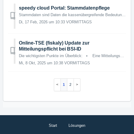
speedy cloud Portal: Stammdatenpflege
Stammdaten sind Daten die kassenübergreifende Bedeutung haben, wie zum Beispiel Artikel, Benutzer, etc... Diese können von nun an auch über das cloud Portal...
Di, 17 Feb, 2026 um 10:33 VORMITTAGS
Online-TSE (fiskaly) Update zur
Mitteilungspflicht bei BSI-ID
Die wichtigsten Punkte im Überblick: • Eine Mitteilungspflicht nach § 146a AO besteht ausschließlich in Fällen der Anschaffung oder der Außerbetriebn...
Mi, 8 Okt, 2025 um 10:38 VORMITTAGS
1
2
Start
Lösungen