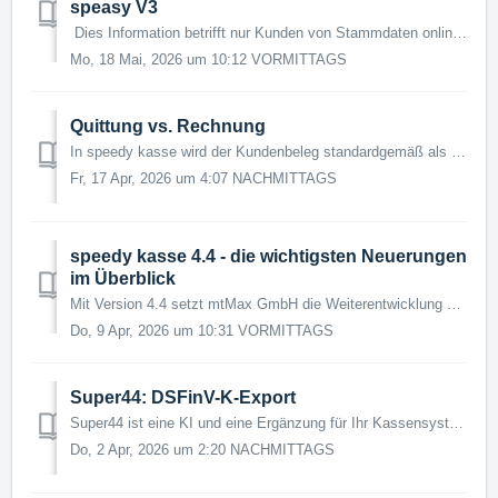
speasy V3
Dies Information betrifft nur Kunden von Stammdaten online (speasy) unseres Partners moVus (nicht zu verwechseln mit speedy cloud). Wichtiger Hinwei...
Mo, 18 Mai, 2026 um 10:12 VORMITTAGS
Quittung vs. Rechnung
In speedy kasse wird der Kundenbeleg standardgemäß als "Quittung" bezeichnet. Wir erhalten immer wieder Anfragen, ob das so richtig ist, we...
Fr, 17 Apr, 2026 um 4:07 NACHMITTAGS
speedy kasse 4.4 - die wichtigsten Neuerungen
im Überblick
Mit Version 4.4 setzt mtMax GmbH die Weiterentwicklung seines erfolgreichen Kassensystems konsequent fort. Die bewährte, einfach zu bedienende Android-So...
Do, 9 Apr, 2026 um 10:31 VORMITTAGS
Super44: DSFinV-K-Export
Super44 ist eine KI und eine Ergänzung für Ihr Kassensystem. Anhand Ihrer DSFinV-K-Daten analysiert die KI Ihr gesamtes Geschäft und schlägt Ihnen darauf ba...
Do, 2 Apr, 2026 um 2:20 NACHMITTAGS